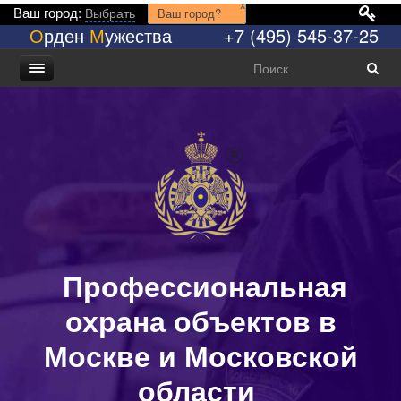
x
Ваш город:
Выбрать
Ваш город?
О
рден
М
ужества
+7 (495) 545-37-25
Профессиональная
охрана объектов в
Москве и Московской
области