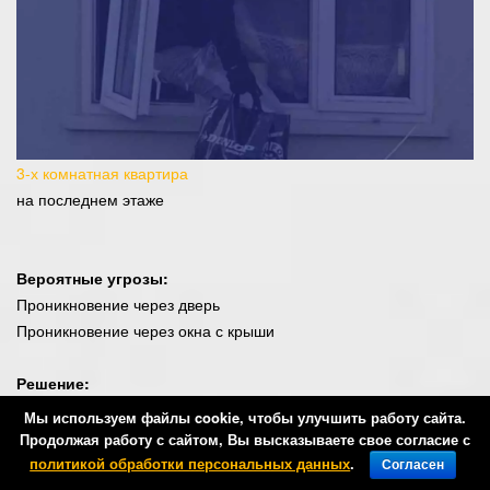
3-х комнатная квартира
на последнем этаже
Вероятные угрозы:
Проникновение через дверь
Проникновение через окна с крыши
Решение:
Защита кухни, трех комнат и коридора датчиками движения
Мы используем файлы cookie, чтобы улучшить работу сайта.
+ датчик открытия на входную дверь
Продолжая работу с сайтом, Вы высказываете свое согласие с
политикой обработки персональных данных
.
Согласен
Главная
Заказать
Контакты
Скидки
Кабинет