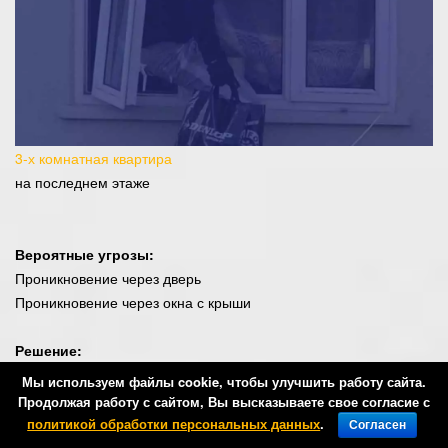
3-х комнатная квартира
на последнем этаже
Вероятные угрозы:
Проникновение через дверь
Проникновение через окна с крыши
Решение:
Защита кухни, трех комнат и коридора датчиками движения
Мы используем файлы cookie, чтобы улучшить работу сайта.
+ датчик открытия на входную дверь
Продолжая работу с сайтом, Вы высказываете свое согласие с
политикой обработки персональных данных
.
Согласен
Главная
Заказать
Контакты
Скидки
Кабинет