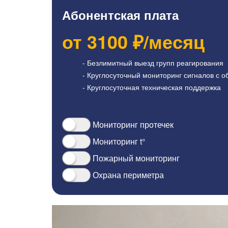
Абонентская плата
от
3100
₽/месяц
- Безлимитный выезд групп реагирования
- Круглосуточный мониторинг сигналов с о
- Круглосуточная техническая поддержка
Мониторинг протечек
Мониторинг t°
Пожарный мониторинг
Охрана периметра