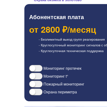
Абонентская плата
от
2800
₽/месяц
- Безлимитный выезд групп реагирования
- Круглосуточный мониторинг сигналов с о
- Круглосуточная техническая поддержка
Мониторинг протечек
Мониторинг t°
Пожарный мониторинг
Охрана периметра