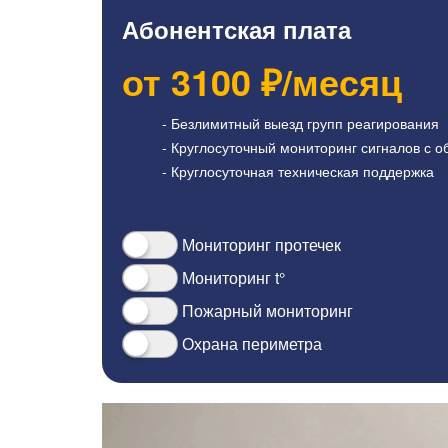
Абонентская плата
от
3100
₽/месяц
- Безлимитный выезд групп реагирования
- Круглосуточный мониторинг сигналов с о
- Круглосуточная техническая поддержка
Мониторинг протечек
Мониторинг t°
Пожарный мониторинг
Охрана периметра