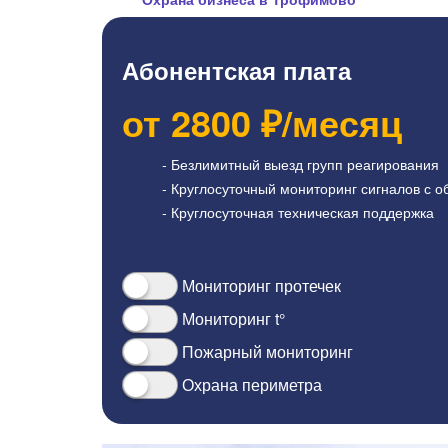
Абонентская плата
от
2800
₽/месяц
- Безлимитный выезд групп реагирования
- Круглосуточный мониторинг сигналов с о
- Круглосуточная техническая поддержка
Мониторинг протечек
Мониторинг t°
Пожарный мониторинг
Охрана периметра