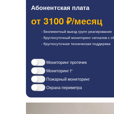
Абонентская плата
от
3100
₽/месяц
- Безлимитный выезд групп реагирования
- Круглосуточный мониторинг сигналов с о
- Круглосуточная техническая поддержка
Мониторинг протечек
Мониторинг t°
Пожарный мониторинг
Охрана периметра