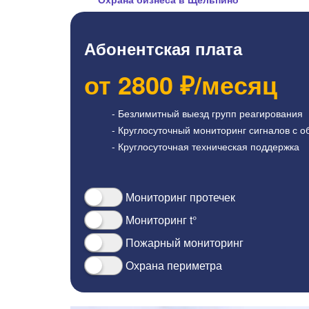
Абонентская плата
от
2800
₽/месяц
- Безлимитный выезд групп реагирования
- Круглосуточный мониторинг сигналов с о
- Круглосуточная техническая поддержка
Мониторинг протечек
Мониторинг t°
Пожарный мониторинг
Охрана периметра