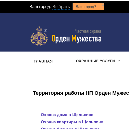
x
Ваш город:
Выбрать
Ваш город?
ОХРАННЫЕ УСЛУГИ
ГЛАВНАЯ
Территория работы НП Орден Мужест
Охрана дома в Щельпино
Охрана квартиры в Щельпино
Охрана бизнеса в Щельпино