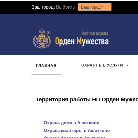
x
Ваш город:
Выбрать
Ваш город?
ОХРАННЫЕ УСЛУГИ
ГЛАВНАЯ
Территория работы НП Орден Мужест
Охрана дома в Ашитково
Охрана квартиры в Ашитково
Охрана бизнеса в Ашитково