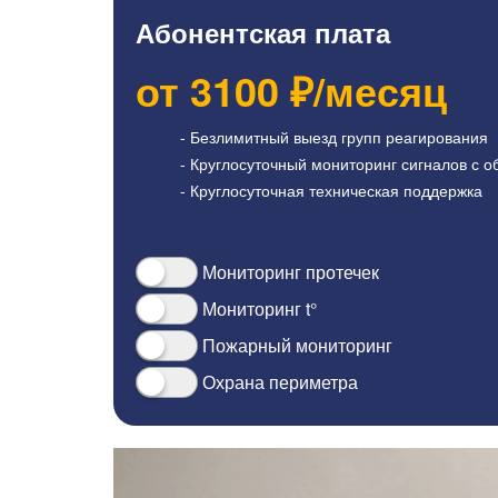
Абонентская плата
от
3100
₽/месяц
- Безлимитный выезд групп реагирования
- Круглосуточный мониторинг сигналов с о
- Круглосуточная техническая поддержка
Мониторинг протечек
Мониторинг t°
Пожарный мониторинг
Охрана периметра