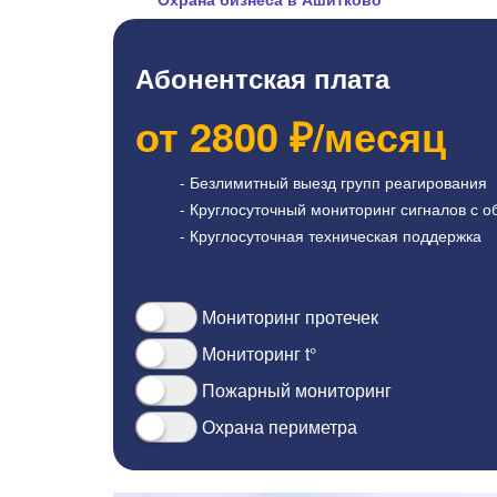
Абонентская плата
от
2800
₽/месяц
- Безлимитный выезд групп реагирования
- Круглосуточный мониторинг сигналов с о
- Круглосуточная техническая поддержка
Мониторинг протечек
Мониторинг t°
Пожарный мониторинг
Охрана периметра