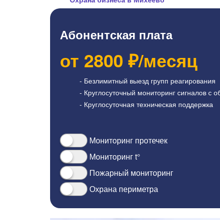
Абонентская плата
от
2800
₽/месяц
- Безлимитный выезд групп реагирования
- Круглосуточный мониторинг сигналов с о
- Круглосуточная техническая поддержка
Мониторинг протечек
Мониторинг t°
Пожарный мониторинг
Охрана периметра