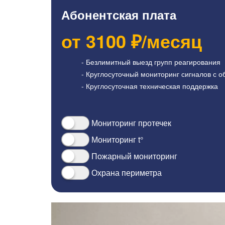
Абонентская плата
от
3100
₽/месяц
- Безлимитный выезд групп реагирования
- Круглосуточный мониторинг сигналов с о
- Круглосуточная техническая поддержка
Мониторинг протечек
Мониторинг t°
Пожарный мониторинг
Охрана периметра