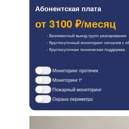
Абонентская плата
от
3100
₽/месяц
- Безлимитный выезд групп реагирования
- Круглосуточный мониторинг сигналов с о
- Круглосуточная техническая поддержка
Мониторинг протечек
Мониторинг t°
Пожарный мониторинг
Охрана периметра