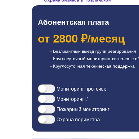
Абонентская плата
от
2800
₽/месяц
- Безлимитный выезд групп реагирования
- Круглосуточный мониторинг сигналов с о
- Круглосуточная техническая поддержка
Мониторинг протечек
Мониторинг t°
Пожарный мониторинг
Охрана периметра