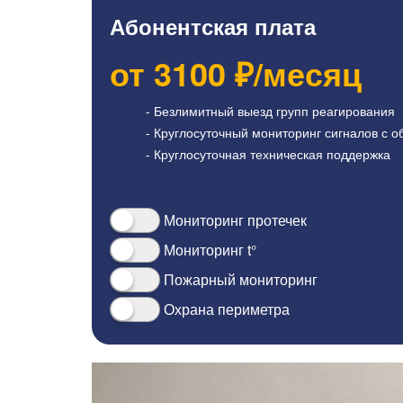
Абонентская плата
от
3100
₽/месяц
- Безлимитный выезд групп реагирования
- Круглосуточный мониторинг сигналов с о
- Круглосуточная техническая поддержка
Мониторинг протечек
Мониторинг t°
Пожарный мониторинг
Охрана периметра