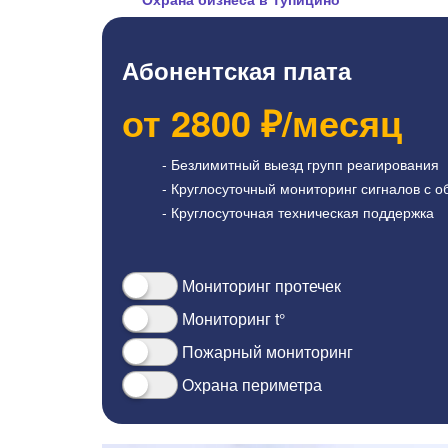
Абонентская плата
от
2800
₽/месяц
- Безлимитный выезд групп реагирования
- Круглосуточный мониторинг сигналов с о
- Круглосуточная техническая поддержка
Мониторинг протечек
Мониторинг t°
Пожарный мониторинг
Охрана периметра