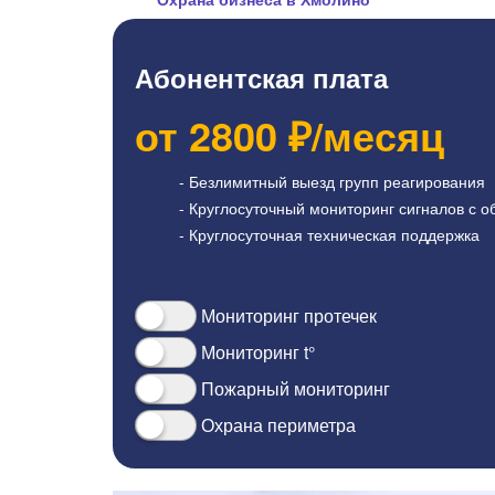
Абонентская плата
от
2800
₽/месяц
- Безлимитный выезд групп реагирования
- Круглосуточный мониторинг сигналов с о
- Круглосуточная техническая поддержка
Мониторинг протечек
Мониторинг t°
Пожарный мониторинг
Охрана периметра