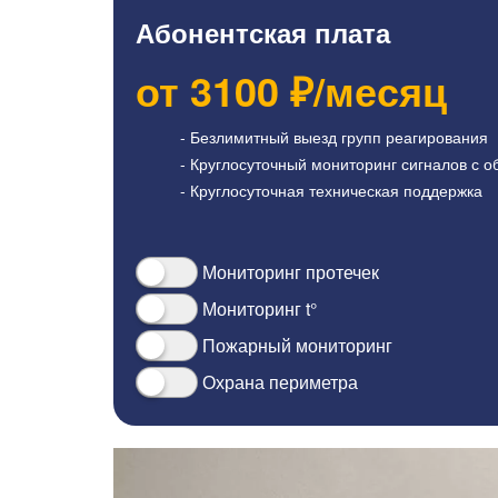
Абонентская плата
от
3100
₽/месяц
- Безлимитный выезд групп реагирования
- Круглосуточный мониторинг сигналов с о
- Круглосуточная техническая поддержка
Мониторинг протечек
Мониторинг t°
Пожарный мониторинг
Охрана периметра