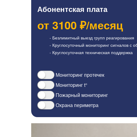
Абонентская плата
от
3100
₽/месяц
- Безлимитный выезд групп реагирования
- Круглосуточный мониторинг сигналов с о
- Круглосуточная техническая поддержка
Мониторинг протечек
Мониторинг t°
Пожарный мониторинг
Охрана периметра