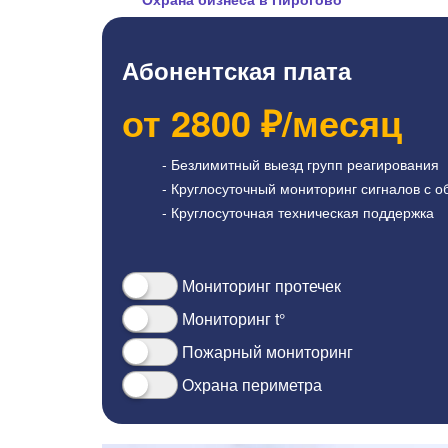
Абонентская плата
от
2800
₽/месяц
- Безлимитный выезд групп реагирования
- Круглосуточный мониторинг сигналов с о
- Круглосуточная техническая поддержка
Мониторинг протечек
Мониторинг t°
Пожарный мониторинг
Охрана периметра