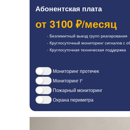
Абонентская плата
от
3100
₽/месяц
- Безлимитный выезд групп реагирования
- Круглосуточный мониторинг сигналов с о
- Круглосуточная техническая поддержка
Мониторинг протечек
Мониторинг t°
Пожарный мониторинг
Охрана периметра