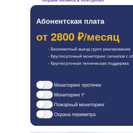
Абонентская плата
от
2800
₽/месяц
- Безлимитный выезд групп реагирования
- Круглосуточный мониторинг сигналов с о
- Круглосуточная техническая поддержка
Мониторинг протечек
Мониторинг t°
Пожарный мониторинг
Охрана периметра